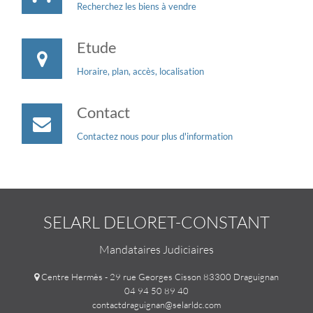
Recherchez les biens à vendre
Etude
Horaire, plan, accès, localisation
Contact
Contactez nous pour plus d'information
SELARL DELORET-CONSTANT
Mandataires Judiciaires
Centre Hermès - 29 rue Georges Cisson 83300 Draguignan
04 94 50 89 40
contactdraguignan@selarldc.com