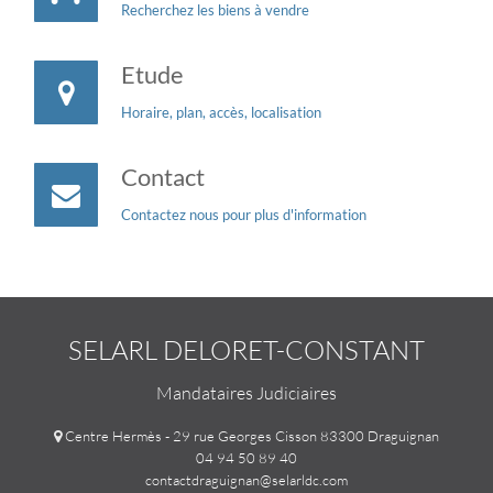
Recherchez les biens à vendre
Etude
Horaire, plan, accès, localisation
Contact
Contactez nous pour plus d'information
SELARL DELORET-CONSTANT
Mandataires Judiciaires
Centre Hermès - 29 rue Georges Cisson 83300 Draguignan
04 94 50 89 40
contactdraguignan@selarldc.com