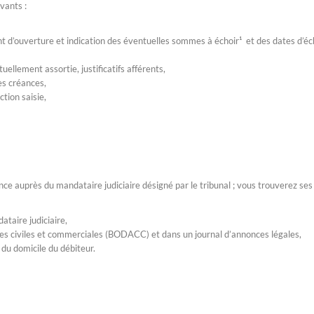
vants :
ent d’ouverture et indication des éventuelles sommes à échoir¹ et des dates d’é
uellement assortie, justificatifs afférents,
es créances,
iction saisie,
éance auprès du mandataire judiciaire désigné par le tribunal ; vous trouverez ses
ataire judiciaire,
onces civiles et commerciales (BODACC) et dans un journal d’annonces légales,
 du domicile du débiteur.