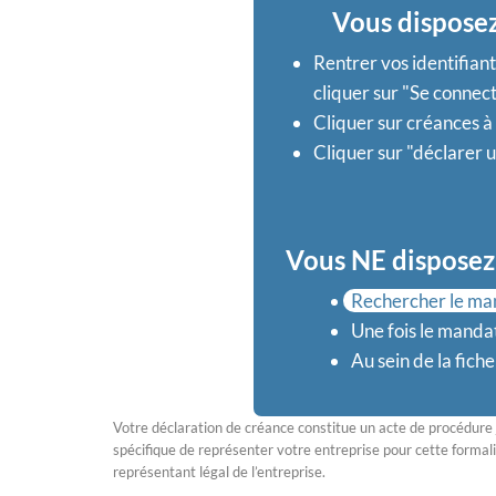
Vous disposez
Rentrer vos identifiant
cliquer sur "Se connec
Cliquer sur créances à
Cliquer sur "déclarer 
Vous NE disposez 
Rechercher le man
Une fois le mandat
Au sein de la fich
Votre déclaration de créance constitue un acte de procédure 
spécifique de représenter votre entreprise pour cette formalité 
représentant légal de l’entreprise.