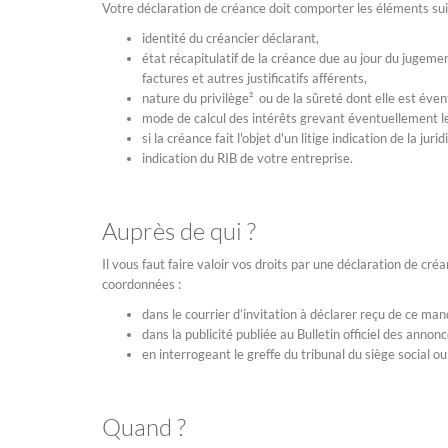
Votre déclaration de créance doit comporter les éléments sui
identité du créancier déclarant,
état récapitulatif de la créance due au jour du jugem
factures et autres justificatifs afférents,
nature du privilège² ou de la sûreté dont elle est évent
mode de calcul des intérêts grevant éventuellement l
si la créance fait l'objet d'un litige indication de la jurid
indication du RIB de votre entreprise.
Auprès de qui ?
Il vous faut faire valoir vos droits par une déclaration de cr
coordonnées :
dans le courrier d’invitation à déclarer reçu de ce mand
dans la publicité publiée au Bulletin officiel des ann
en interrogeant le greffe du tribunal du siège social ou
Quand ?