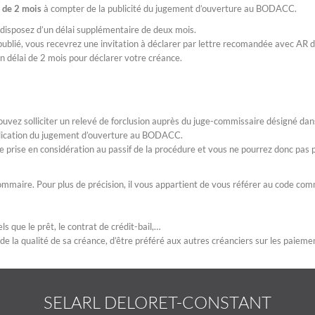
i de 2 mois
à compter de la publicité du jugement d’ouverture au BODACC.
 disposez d’un délai supplémentaire de deux mois.
 publié, vous recevrez une invitation à déclarer par lettre recomandée avec AR 
n délai de 2 mois pour déclarer votre créance.
ouvez solliciter un relevé de forclusion auprès du juge-commissaire désigné dan
ublication du jugement d’ouverture au BODACC.
e prise en considération au passif de la procédure et vous ne pourrez donc pas p
sommaire. Pour plus de précision, il vous appartient de vous référer au code co
s que le prêt, le contrat de crédit-bail,…
on de la qualité de sa créance, d’être préféré aux autres créanciers sur les paieme
SELARL DELORET-CONSTANT