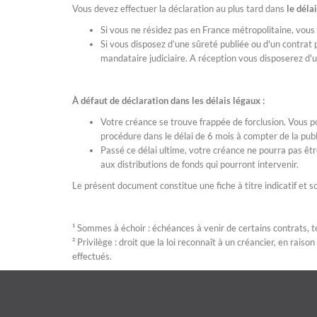
Vous devez effectuer la déclaration au plus tard dans
le déla
Si vous ne résidez pas en France métropolitaine, vous
Si vous disposez d’une sûreté publiée ou d'un contrat
mandataire judiciaire. A réception vous disposerez d'u
À défaut de déclaration dans les délais légaux :
Votre créance se trouve frappée de forclusion. Vous p
procédure dans le délai de 6 mois à compter de la p
Passé ce délai ultime, votre créance ne pourra pas êtr
aux distributions de fonds qui pourront intervenir.
Le présent document constitue une fiche à titre indicatif et 
¹ Sommes à échoir : échéances à venir de certains contrats, tel
² Privilège : droit que la loi reconnaît à un créancier, en rais
effectués.