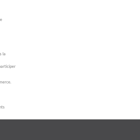
de
s la
articiper
mmerce.
nts