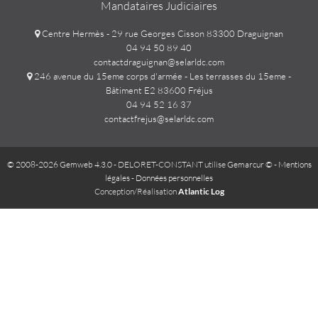
Mandataires Judiciaires
Centre Hermès - 29 rue Georges Cisson 83300 Draguignan
04 94 50 89 40
contactdraguignan@selarldc.com
246 avenue du 15eme corps d'armée - Les terrasses du 15eme -
Bâtiment E2 83600 Fréjus
04 94 52 16 37
contactfrejus@selarldc.com
© 2008-2026 Gemweb 4.3.0
- DELORET-CONSTANT utilise
Gemarcur ©
-
Mentions
légales
-
Données personnelles
Conception/Réalisation
Atlantic Log