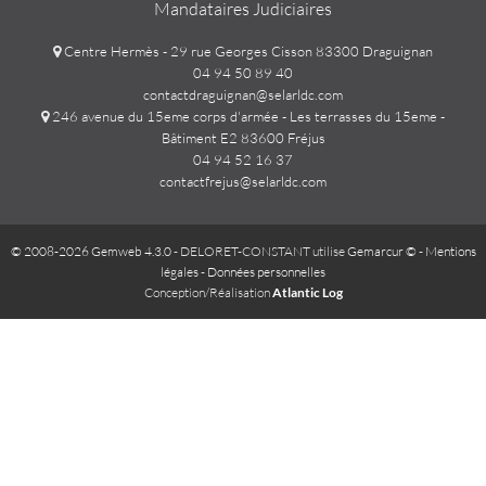
Mandataires Judiciaires
Centre Hermès - 29 rue Georges Cisson 83300 Draguignan
04 94 50 89 40
contactdraguignan@selarldc.com
246 avenue du 15eme corps d'armée - Les terrasses du 15eme -
Bâtiment E2 83600 Fréjus
04 94 52 16 37
contactfrejus@selarldc.com
© 2008-2026 Gemweb 4.3.0
- DELORET-CONSTANT utilise
Gemarcur ©
-
Mentions
légales
-
Données personnelles
Conception/Réalisation
Atlantic Log