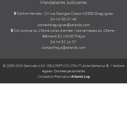
Mandataires Judiciaires
Centre Hermès - 29 rue Georges Cisson 83300 Draguignan
04 94 50 89 40
contactdraguignan@selarldc.com
246 avenue du 15eme corps d'armée - Les terrasses du 15eme -
Bâtiment E2 83600 Fréjus
04 94 52 16 37
contactfrejus@selarldc.com
© 2008-2026 Gemweb 4.3.0
- DELORET-CONSTANT utilise
Gemarcur ©
-
Mentions
légales
-
Données personnelles
Conception/Réalisation
Atlantic Log