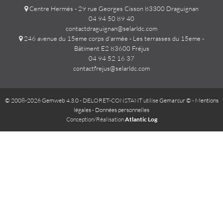
Centre Hermès - 29 rue Georges Cisson 83300 Draguignan
04 94 50 89 40
contactdraguignan@selarldc.com
246 avenue du 15eme corps d'armée - Les terrasses du 15eme -
Bâtiment E2 83600 Fréjus
04 94 52 16 37
contactfrejus@selarldc.com
© 2008-2026 Gemweb 4.3.0
- DELORET-CONSTANT utilise
Gemarcur ©
-
Mentions
légales
-
Données personnelles
Conception/Réalisation
Atlantic Log