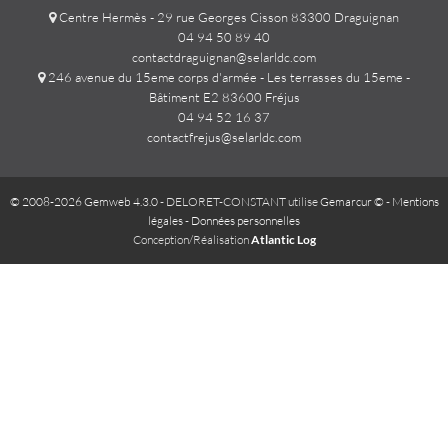
Centre Hermès - 29 rue Georges Cisson 83300 Draguignan
04 94 50 89 40
contactdraguignan@selarldc.com
246 avenue du 15eme corps d'armée - Les terrasses du 15eme -
Bâtiment E2 83600 Fréjus
04 94 52 16 37
contactfrejus@selarldc.com
© 2008-2026 Gemweb 4.3.0
- DELORET-CONSTANT utilise
Gemarcur ©
-
Mentions
légales
-
Données personnelles
Conception/Réalisation
Atlantic Log