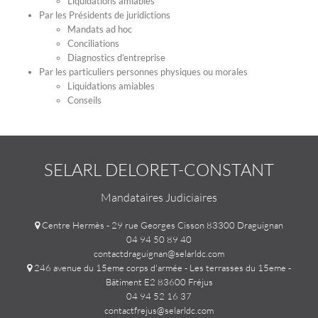
Liquidations amiables
Par les Présidents de juridictions
Mandats ad hoc
Conciliations
Diagnostics d’entreprise
Par les particuliers personnes physiques ou morales
Liquidations amiables
Conseils
SELARL DELORET-CONSTANT
Mandataires Judiciaires
Centre Hermès - 29 rue Georges Cisson 83300 Draguignan
04 94 50 89 40
contactdraguignan@selarldc.com
246 avenue du 15eme corps d'armée - Les terrasses du 15eme -
Bâtiment E2 83600 Fréjus
04 94 52 16 37
contactfrejus@selarldc.com