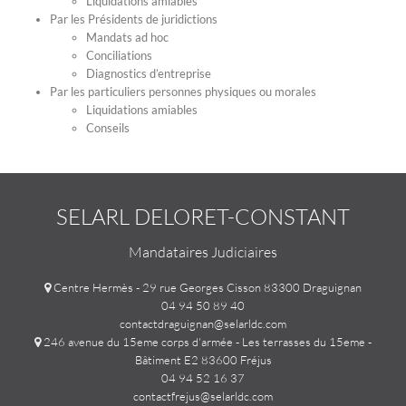
Liquidations amiables
Par les Présidents de juridictions
Mandats ad hoc
Conciliations
Diagnostics d’entreprise
Par les particuliers personnes physiques ou morales
Liquidations amiables
Conseils
SELARL DELORET-CONSTANT
Mandataires Judiciaires
Centre Hermès - 29 rue Georges Cisson 83300 Draguignan
04 94 50 89 40
contactdraguignan@selarldc.com
246 avenue du 15eme corps d'armée - Les terrasses du 15eme -
Bâtiment E2 83600 Fréjus
04 94 52 16 37
contactfrejus@selarldc.com