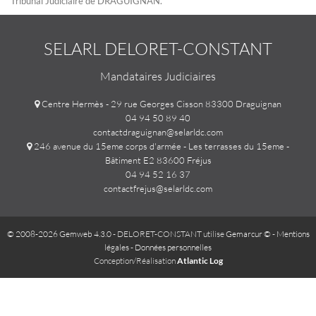
Tribunal Judiciaire de DRAGUIGNAN.
SELARL DELORET-CONSTANT
Mandataires Judiciaires
Centre Hermès - 29 rue Georges Cisson 83300 Draguignan
04 94 50 89 40
contactdraguignan@selarldc.com
246 avenue du 15eme corps d'armée - Les terrasses du 15eme -
Bâtiment E2 83600 Fréjus
04 94 52 16 37
contactfrejus@selarldc.com
© 2008-2026 Gemweb 4.3.0
- DELORET-CONSTANT utilise
Gemarcur ©
-
Mentions
légales
-
Données personnelles
Conception/Réalisation
Atlantic Log