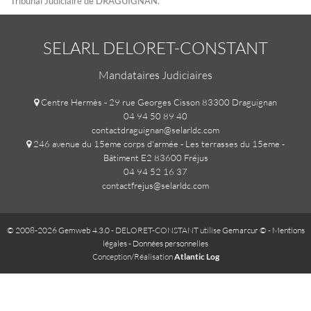
Tribunal Judiciaire de DRAGUIGNAN.
SELARL DELORET-CONSTANT
Mandataires Judiciaires
Centre Hermès - 29 rue Georges Cisson 83300 Draguignan
04 94 50 89 40
contactdraguignan@selarldc.com
246 avenue du 15eme corps d'armée - Les terrasses du 15eme -
Bâtiment E2 83600 Fréjus
04 94 52 16 37
contactfrejus@selarldc.com
© 2008-2026 Gemweb 4.3.0
- DELORET-CONSTANT utilise
Gemarcur ©
-
Mentions
légales
-
Données personnelles
Conception/Réalisation
Atlantic Log