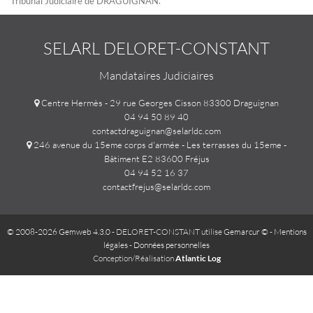
Tribunal Judiciaire de DRAGUIGNAN.
SELARL DELORET-CONSTANT
Mandataires Judiciaires
Centre Hermès - 29 rue Georges Cisson 83300 Draguignan
04 94 50 89 40
contactdraguignan@selarldc.com
246 avenue du 15eme corps d'armée - Les terrasses du 15eme -
Bâtiment E2 83600 Fréjus
04 94 52 16 37
contactfrejus@selarldc.com
© 2008-2026 Gemweb 4.3.0
- DELORET-CONSTANT utilise
Gemarcur ©
-
Mentions
légales
-
Données personnelles
Conception/Réalisation
Atlantic Log