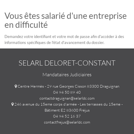
Vous êtes salarié d'une entreprise
en difficulté
Demandez votre identifiant et votre mot de passe afin d'accéder à des
informations spécifiques de l'état d'avancement du dossier.
SELARL DELORET-CONSTANT
Mandataires Judiciaires
Centre Hermès - 29 rue Georges Cisson 83300 Draguignan
04 94 50 89 40
contactdraguignan@selarldc.com
246 avenue du 15eme corps d'armée - Les terrasses du 15eme -
Bâtiment E2 83600 Fréjus
04 94 52 16 37
contactfrejus@selarldc.com