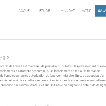
ACCUEIL
ETUDE
MANDAT
ACTIF
SALA
il ?
 contrat de travail est maintenu de plein droit. Toutefois, le redressement durabl
nciements à caractère économique. Le licenciement se fait à l’initiative de
ut, de l’employeur après autorisation du juge-commissaire. En cas d’adoption d’un
nt échelonné de sa dette avec ses créanciers. Les licenciements éventuelleme
prononcé par l’administrateur et sur l’initiative du dirigeant à défaut de désign