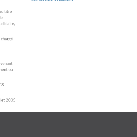
u titre
de
diciaire,
e chargé
ervenant
ement ou
AGS
illet 2005