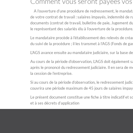
Comment vous seront payées vos c
A l’ouverture d’une procédure de redressement, le mandatair
de votre contrat de travail : salaires impayés, indemnité de ru
documents (contrat de travail, bulletins de paie, Jugement du 
le représentant des salariés élu à l’ouverture de la procédure
Le mandataire procède à l’établissement des relevés de créan
du suivi de la procédure ; il les transmet à l’AGS (Fonds de ga
L’AGS avance ensuite au mandataire judiciaire, sur la base de
Au cours de la période d’observation, L’AGS doit également sa
après le prononcé du redressement judiciaire. Il en sera de m
la cession de l’entreprise.
Si au cours de la période d’observation, le redressement judici
couvrira une période maximum de 45 jours de salaires impay
Le présent document constitue une fiche à titre indicatif et so
et à ses décrets d’application