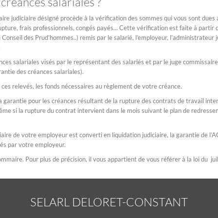
réances salariales ?
e judiciaire désigné procède à la vérification des sommes qui vous sont dues a
pture, frais professionnels, congés payés... Cette vérification est faite à partir 
Conseil des Prud’hommes..) remis par le salarié, l’employeur, l’administrateur ju
.
ces salariales visés par le représentant des salariés et par le juge commissair
rantie des créances salariales).
 ces relevés, les fonds nécessaires au règlement de votre créance.
 garantie pour les créances résultant de la rupture des contrats de travail int
ême si la rupture du contrat intervient dans le mois suivant le plan de redress
aire de votre employeur est converti en liquidation judiciaire, la garantie de l’
és par votre employeur.
mmaire. Pour plus de précision, il vous appartient de vous référer à la loi du ju
SELARL DELORET-CONSTANT