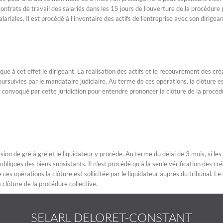
ontrats de travail des salariés dans les 15 jours de l’ouverture de la procédure
riales. Il est procédé à l’inventaire des actifs de l’entreprise avec son dirigean
que à cet effet le dirigeant. La réalisation des actifs et le recouvrement des cr
rsuivies par le mandataire judiciaire. Au terme de ces opérations, la clôture e
est convoqué par cette juridiction pour entendre prononcer la clôture de la procé
sion de gré à gré et le liquidateur y procède. Au terme du délai de 3 mois, si les
ubliques des biens subsistants. Il n’est procédé qu’à la seule vérification des cr
ces opérations la clôture est sollicitée par le liquidateur auprès du tribunal. Le
 clôture de la procédure collective.
SELARL DELORET-CONSTANT