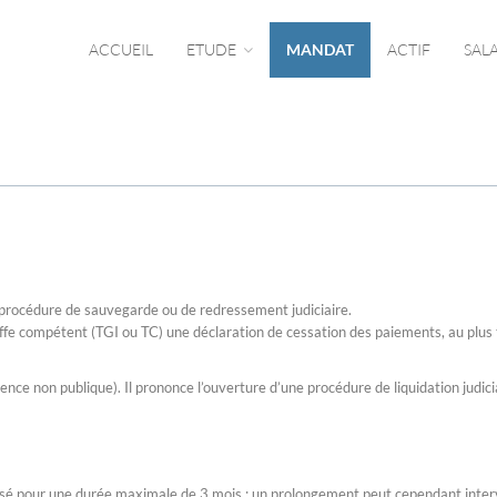
ACCUEIL
ETUDE
MANDAT
ACTIF
SAL
e procédure de sauvegarde ou de redressement judiciaire.
greffe compétent (TGI ou TC) une déclaration de cessation des paiements, au plus
nce non publique). Il prononce l’ouverture d’une procédure de liquidation judicia
orisé pour une durée maximale de 3 mois ; un prolongement peut cependant inter