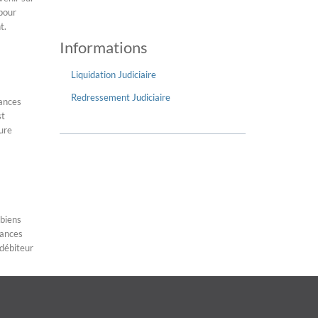
 pour
t.
Informations
Liquidation Judiciaire
Redressement Judiciaire
éances
st
dure
 biens
éances
 débiteur